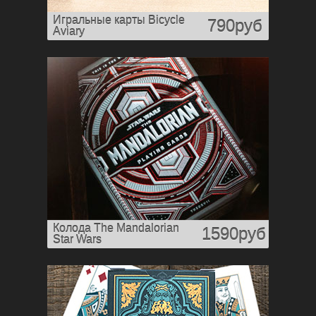
Игральные карты Bicycle
790руб
Aviary
Колода The Mandalorian
1590руб
Star Wars