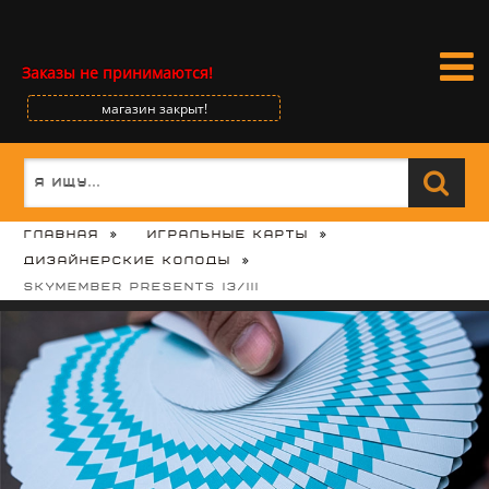
Заказы не принимаются!
магазин закрыт!
Главная
Игральные карты
Дизайнерские колоды
Skymember Presents I3/III