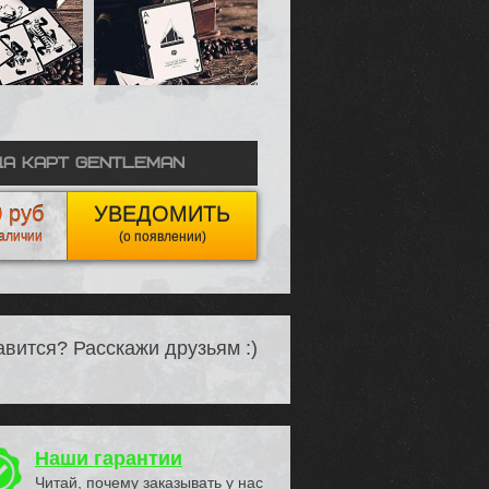
а карт Gentleman
 руб
УВЕДОМИТЬ
наличии
(о появлении)
вится? Расскажи друзьям :)
Наши гарантии
Читай, почему заказывать у нас