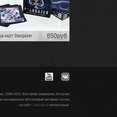
650руб
а карт Stargazer
ian, 2009-2022. Все права защищены. В случае
ия материалов и фотографий активная ссылка
на сайт
Cardician.ru
обязательна.