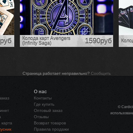
Колода карт Avengers
руб
1590руб
Колод
(Infinity Saga)
Страница работает неправильно?
Сообщить
О нас
заказ
Контакты
Где купить
© Cardic
инет
Оптовый заказ
использован
а
Отзывы
 карта
Возврат товаров
усник
Правила продажи