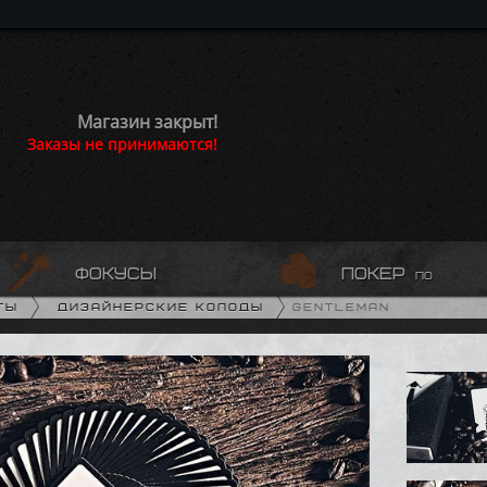
Магазин закрыт!
Заказы не принимаются!
фокусы
покер
по
ты
Дизайнерские колоды
Gentleman