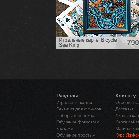
Игральные карты Bicycle
790
Sea King
Разделы
Клиенту
Игральные карты
Отследить 
Реквизит для фокусов
Доставка
Наборы для покера
Личный каб
Обучение фокусам с
Карта сайт
картами
Магическая
Обучение простым
Курс ЯжФок