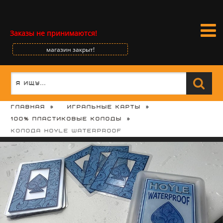
Заказы не принимаются!
магазин закрыт!
Главная
Игральные карты
100% пластиковые колоды
Колода Hoyle Waterproof