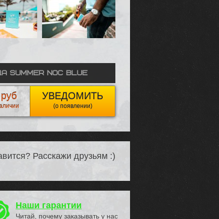
а Summer NOC Blue
 руб
УВЕДОМИТЬ
наличии
(о появлении)
вится? Расскажи друзьям :)
Наши гарантии
Читай, почему заказывать у нас