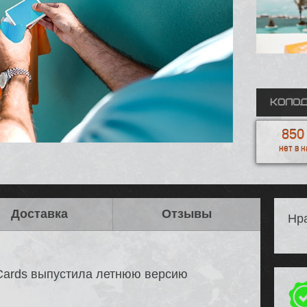
Колод
850
нет в 
Доставка
Отзывы
Нра
 Cards выпустила летнюю версию