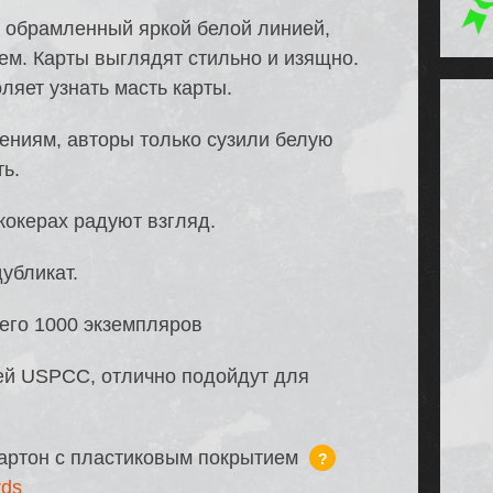
 обрамленный яркой белой линией,
ем. Карты выглядят стильно и изящно.
ляет узнать масть карты.
нениям, авторы только сузили белую
ь.
окерах радуют взгляд.
дубликат.
его 1000 экземпляров
ей USPCC, отлично подойдут для
артон с пластиковым покрытием
?
rds