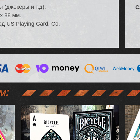
 (джокеры и т.д).
С
х 88 мм.
д US Playing Card. Co.
м: