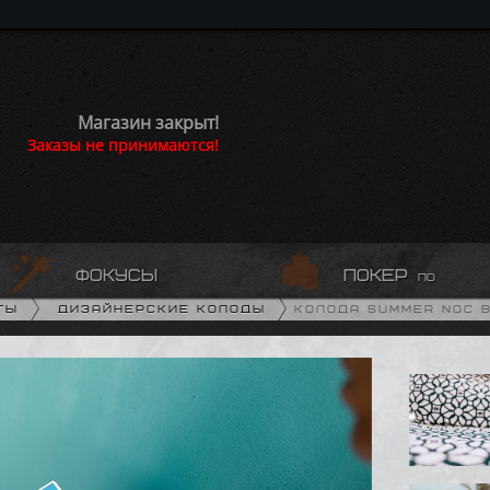
Магазин закрыт!
Заказы не принимаются!
фокусы
покер
по
ты
Дизайнерские колоды
Колода Summer NOC 