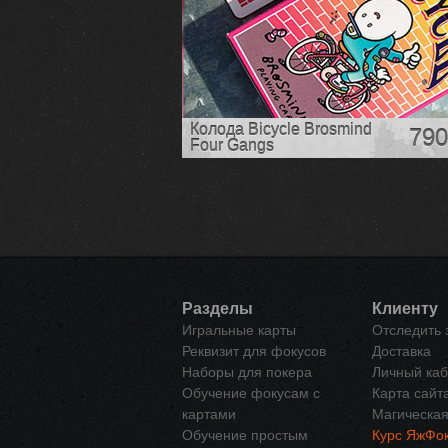
Колода Bicycle Brosmind
790
Four Gangs
Разделы
Клиенту
Игральные карты
Отследить 
Реквизит для фокусов
Доставка
Наборы для покера
Личный каб
Обучение фокусам с
Карта сайт
картами
Магическая
Обучение простым
Курс ЯжФок