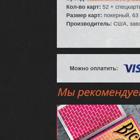
Кол-во карт:
52 + спецкарты
Размер карт:
покерный, 63 
Производитель:
США, заво
Мы рекомендуе