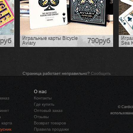
Игральные карты Bicycle
Игра
руб
790руб
Aviary
Sea 
Страница работает неправильно?
Сообщить
О нас
заказ
Контакты
Где купить
© Cardic
инет
Оптовый заказ
использован
а
Отзывы
 карта
Возврат товаров
усник
Правила продажи