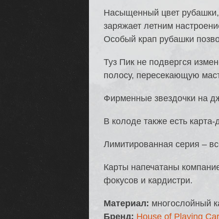
Насыщенный цвет рубашки,
заряжает летним настроени
Особый крап рубашки позво
Туз Пик не подвергся изме
полосу, пересекающую маст
Фирменные звездочки на дж
В колоде также есть карта-
Лимитированная серия – вс
Карты напечатаны компани
фокусов и кардистри.
Материал:
многослойный к
Бренд:
House of Playing Ca