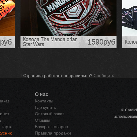
Колода The Mandalorian
руб
1590руб
Колод
Star Wars
Страница работает неправильно?
Сообщить
О нас
заказ
Контакты
Где купить
© Cardic
инет
Оптовый заказ
использован
а
Отзывы
 карта
Возврат товаров
усник
Правила продажи