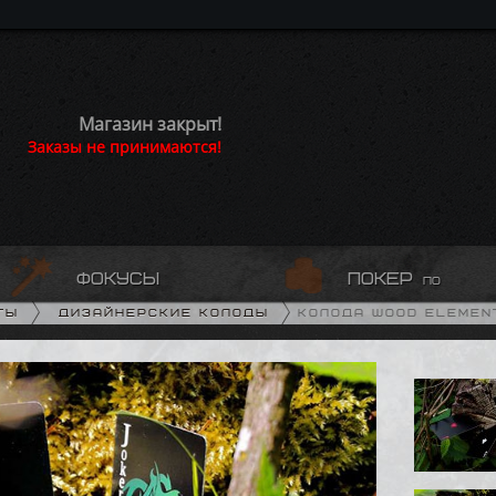
Магазин закрыт!
Заказы не принимаются!
фокусы
покер
по
ты
Дизайнерские колоды
Колода Wood Element