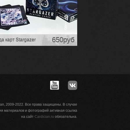
650руб
а карт Stargazer
ian, 2009-2022. Все права защищены. В случае
ия материалов и фотографий активная ссылка
на сайт
Cardician.ru
обязательна.