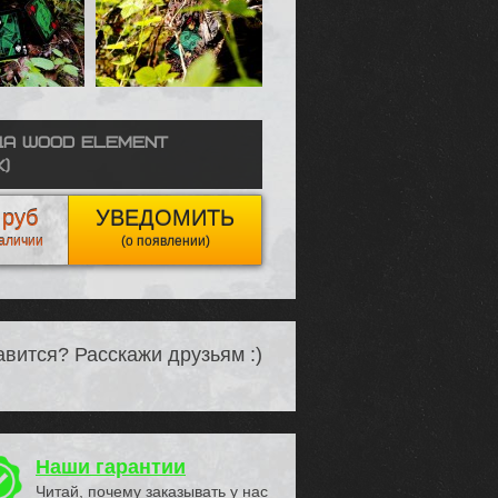
а Wood Element
)
 руб
УВЕДОМИТЬ
наличии
(о появлении)
вится? Расскажи друзьям :)
Наши гарантии
Читай, почему заказывать у нас