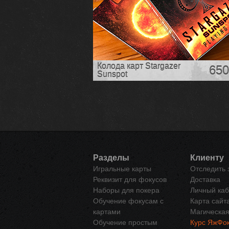
Колода карт Stargazer
650
Sunspot
Разделы
Клиенту
Игральные карты
Отследить 
Реквизит для фокусов
Доставка
Наборы для покера
Личный каб
Обучение фокусам с
Карта сайт
картами
Магическая
Обучение простым
Курс ЯжФок