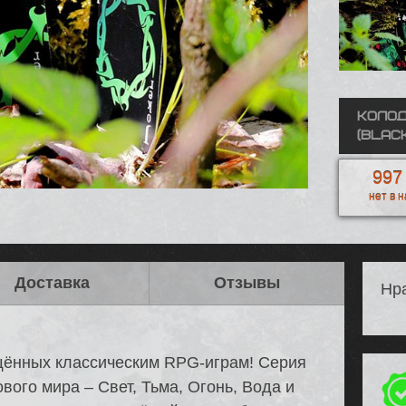
Колод
(Black
997
нет в 
Доставка
Отзывы
Нра
щённых классическим RPG-играм! Серия
ового мира – Свет, Тьма, Огонь, Вода и