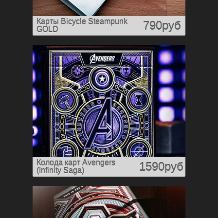
Карты Bicycle Steampunk
790руб
GOLD
Колода карт Avengers
1590руб
(Infinity Saga)