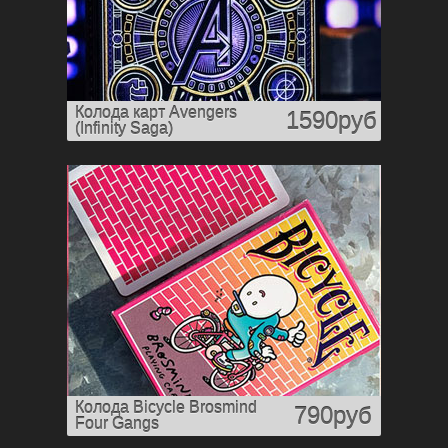
Колода карт Avengers
1590руб
(Infinity Saga)
Колода Bicycle Brosmind
790руб
Four Gangs