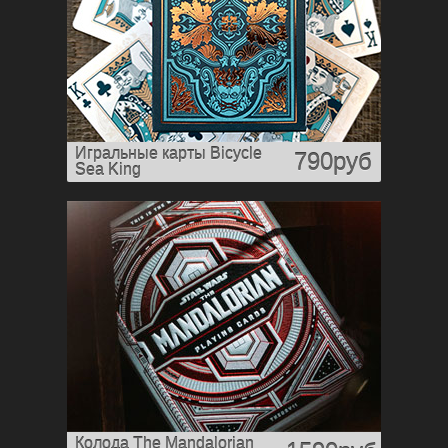
Игральные карты Bicycle
790руб
Sea King
Колода The Mandalorian