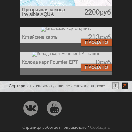
Прозрачная колода
2200руб
Invisible AQUA
213руб
Китайские карты
ПРОДАНО
0руб
Колода карт Fournier EPT
ПРОДАНО
Сортировать:
сначала дешевле
/
сначала дороже
1
2
Страница работает неправильно?
Сообщить