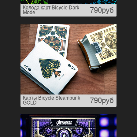
Колода карт Bicycle Dark
790руб
Mode
Карты Bicycle Steampunk
790руб
GOLD