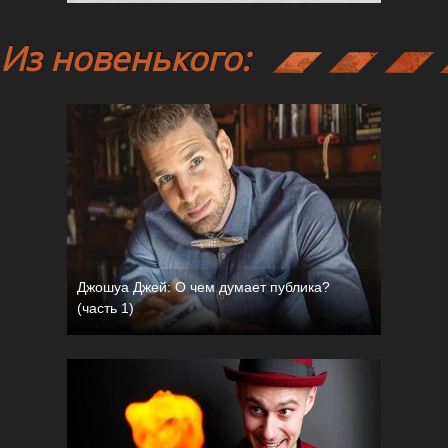
Из новенького:
Джошуа Джей: О чем думает публика?
(часть 1)