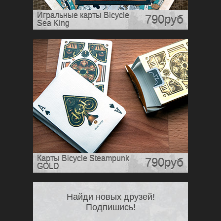
Игральные карты Bicycle
790руб
Sea King
Карты Bicycle Steampunk
790руб
GOLD
Найди новых друзей!
Подпишись!