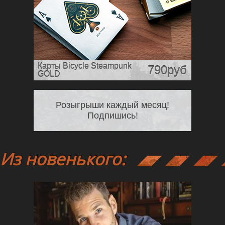
Карты Bicycle Steampunk
790руб
GOLD
Розыгрыши каждый месяц!
Подпишись!
Из новенького: