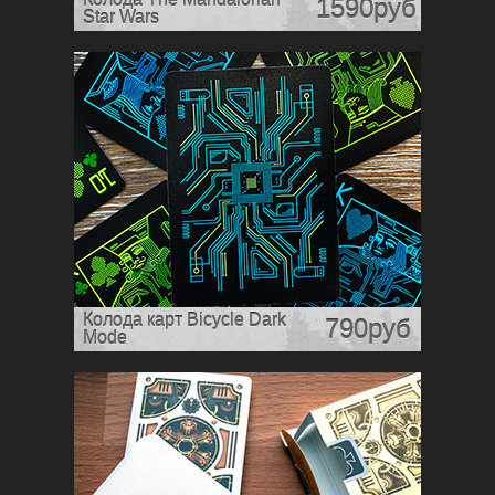
1590руб
Star Wars
Колода карт Bicycle Dark
790руб
Mode