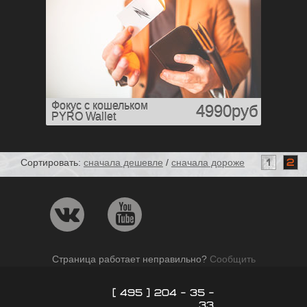
Фокус с кошельком
4990руб
PYRO Wallet
Сортировать:
сначала дешевле
/
сначала дороже
1
2
Страница работает неправильно?
Сообщить
[ 495 ] 204 - 35 -
33