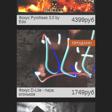
Фокус Pyrofreak 3.0 by
4399руб
Edo
ПРОДАНО
Фокус D-Lite - пара
1749руб
огоньков