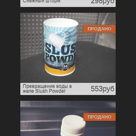
298руб
Снежный шторм
ПРОДАНО
Превращение воды в
553руб
желе Slush Powder
ПРОДАНО