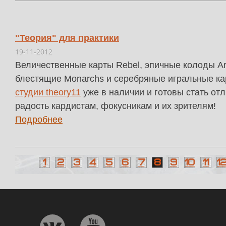
"Теория" для практики
19-11-2012
Величественные карты Rebel, эпичные колоды Ar
блестящие Monarchs и серебряные игральные к
студии theory11
уже в наличии и готовы стать от
радость кардистам, фокусникам и их зрителям!
Подробнее
1
2
3
4
5
6
7
8
9
10
11
1